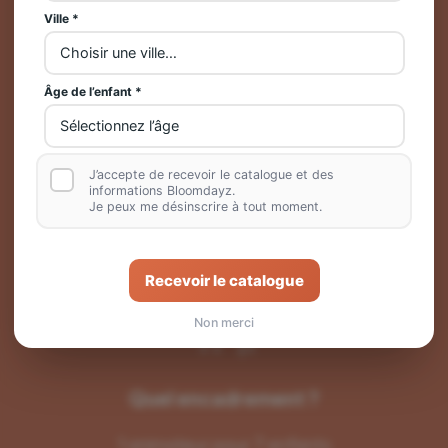
Ville *
Âge de l’enfant *
Places au total
J’accepte de recevoir le catalogue et des
informations Bloomdayz.
20
Je peux me désinscrire à tout moment.
Recevoir le catalogue
Non merci
Quel encadrement ?
1 animateur pour 7 enfants