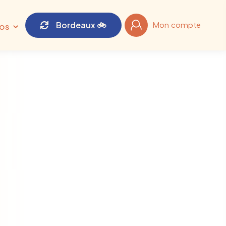
Bordeaux 🚲
fos
Mon compte