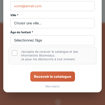
Ville *
Âge de l’enfant *
J’accepte de recevoir le catalogue et des
informations Bloomdayz.
Je peux me désinscrire à tout moment.
Places au total
Recevoir le catalogue
20
Non merci