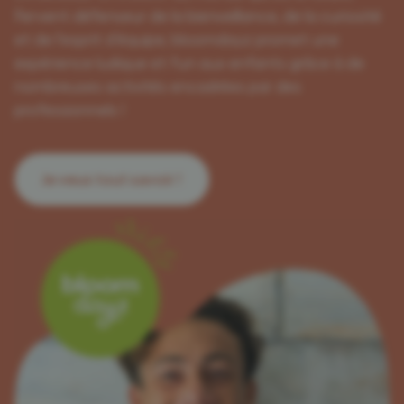
Fervent défenseur de la bienveillance, de la curiosité
et de l’esprit d’équipe, bloomdayz promet une
expérience ludique et fun aux enfants grâce à de
nombreuses activités encadrées par des
professionnels !
Je veux tout savoir !