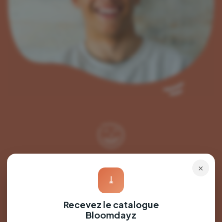
×
Une expérience
⤓
ludique
Recevez le catalogue
Bloomdayz