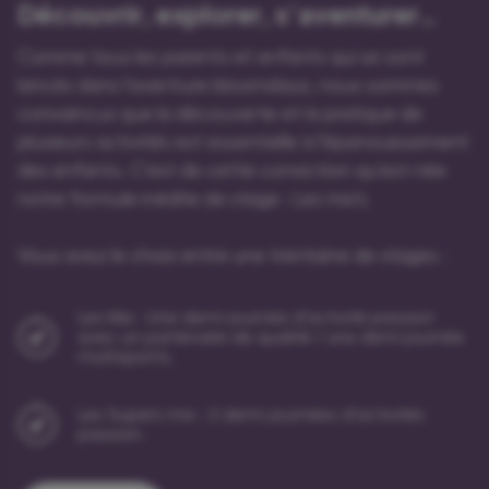
Découvrir, explorer, s’aventurer…
Comme tous les parents et enfants qui se sont
lancés dans l’aventure bloomdayz, nous sommes
convaincus que la découverte et la pratique de
plusieurs activités est essentielle à l’épanouissement
des enfants. C’est de cette conviction qu’est née
notre formule inédite de stage : Les mix’s.
Vous avez le choix entre une trentaine de stages :
Les Mix : Une demi-journée d’activité passion
avec un partenaire de qualité / une demi journée
multisports.
Les Supers mix : 2 demi-journées d’activités
passion.