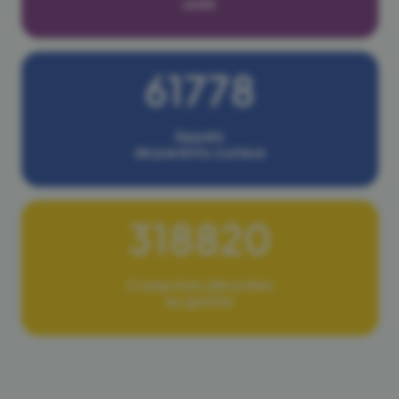
usés
61778
Appels
de parents curieux
318820
Compotes dévorées
au goûter