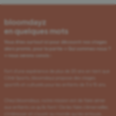
bloomdayz
en quelques mots
Vous êtes surtout ici pour découvrir nos stages
alors promis, pour la partie « Qui sommes-nous ?
» nous serons concis :
Fort d’une expérience de plus de 20 ans en tant que
Côté Sports, bloomdayz propose des stages
sportifs et culturels pour les enfants de 3 à 15 ans.
Chez bloomdayz, notre mission est de faire aimer
aux enfants ce qu’ils font ! De les faire s’émerveiller,
s’intéresser et s’ouvrir au monde qui les entoure.