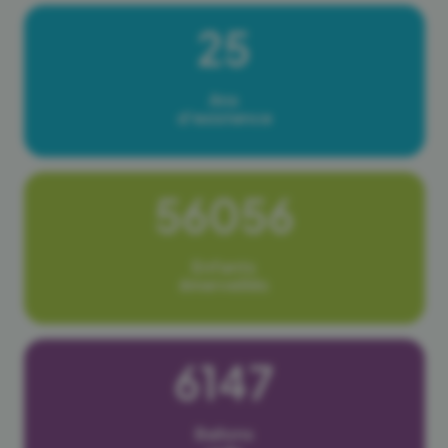
25
Ans
d'existence
56056
Enfants
émerveillés
6147
Ballons