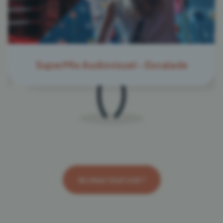
SuperMix Audiovisuel - Escalade
Je veux tout voir !