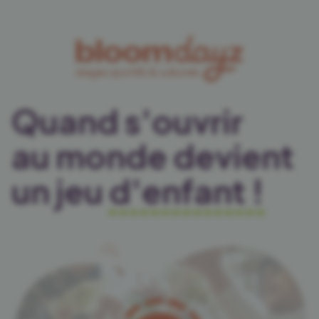
Quand
s'ouvrir
au monde devient
un jeu
d'enfant !