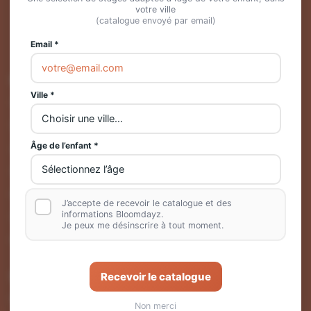
votre ville
(catalogue envoyé par email)
Email *
Nos stages
Informations
Ville *
Culturels
Qui sommes-nous ?
Scientifiques
Nos solutions de transport
Âge de l’enfant *
Aquatiques
Vacances scolaires
Sportifs
Comité Social et
Économique
Insolites
J’accepte de recevoir le catalogue et des
informations Bloomdayz.
Ski
Je peux me désinscrire à tout moment.
Nos Mercredayz
bloomdayz
Recevoir le catalogue
Mon compte
Non merci