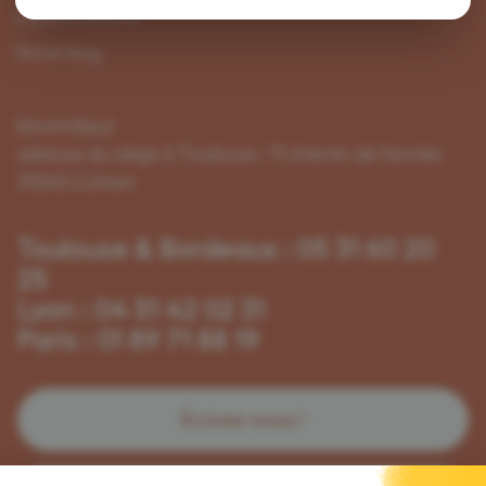
Espace bloomy
Notre blog
bloomdayz
adresse du siège à Toulouse : 11 chemin de l'armée
31240 L'Union
Toulouse & Bordeaux : 05 31 60 20
25
Lyon : 04 51 42 02 31
Paris : 01 89 71 88 19
Écrivez-nous !