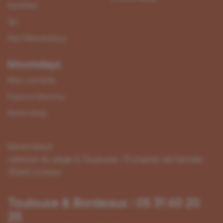
Insolites
Ski
Nos Mercredayz
bloomdayz
Mon compte
Espace bloomy
Notre blog
bloomdayz
adresse du siège à Toulouse : 11 chemin de l'armée
31240 L'Union
Toulouse & Bordeaux : 05 31 60 20
25