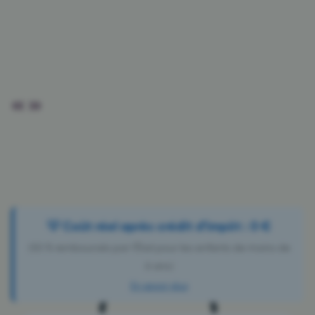
« »
💡 Coût réel après crédit d'impôt : 0 €
(50 % remboursés par l'État pour les enfants de moins de
6 ans)
En savoir plus