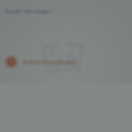
Accueil >
Nos stages >
Je réserve à la semaine !
ans
0€