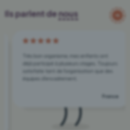
Ils parlent de
nous
Très bon organisme, mes enfants ont
déjà participé à plusieurs stages. Toujours
satisfaite tant de l'organisation que des
équipes d'encadrement.
France