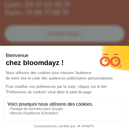
Lyon : 04 51 42 02 31
Paris : 01 89 71 88 19
Écrivez-nous !
Changer de ville
Mentions légales
-
CGV
-
CGU
-
Développement Polara Studio
© bloomdayz - 2026
Lyon 🦁