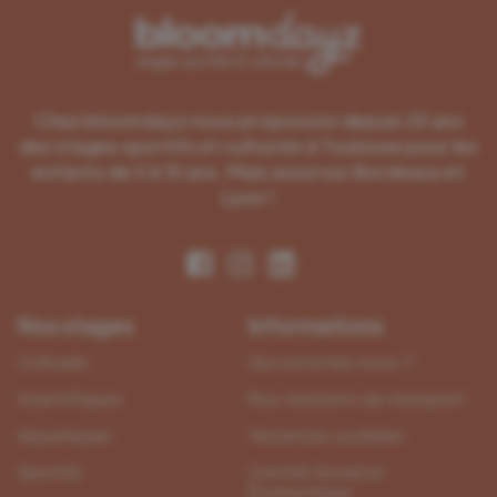
Chez bloomdayz nous proposons depuis 25 ans
des
stages sportifs et culturels à Toulouse
pour les
enfants
de 3 à 15 ans. Mais aussi sur Bordeaux et
Lyon !
Nos stages
Informations
Culturels
Qui sommes-nous ?
Scientifiques
Nos solutions de transport
Aquatiques
Vacances scolaires
Sportifs
Comité Social et
Économique