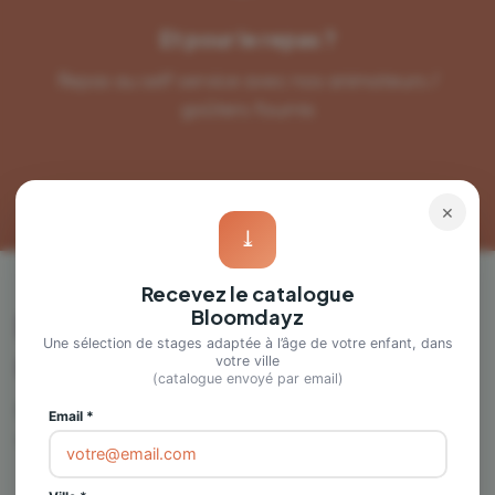
Et pour le repas ?
Repas au self service avec nos animateurs /
goûters fournis
×
⤓
Recevez le catalogue
Bloomdayz
Besoin d'un
Une sélection de stages adaptée à l’âge de votre enfant, dans
renseignement ?
votre ville
(catalogue envoyé par email)
Remplissez ce formulaire et nous reviendrons vers
Email *
vous pour répondre à toutes vos questions !