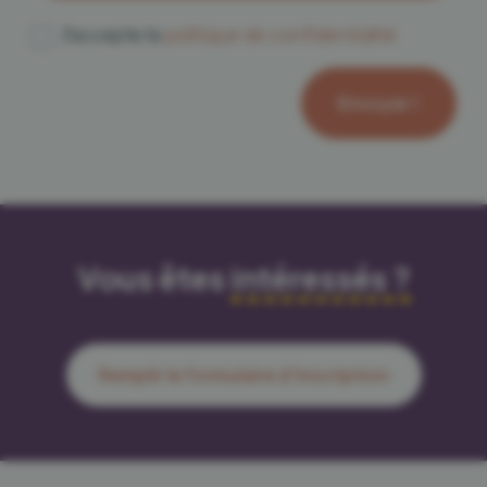
J'accepte la
politique de confidentialité
Vous êtes
intéressés ?
Remplir le formulaire d'inscription