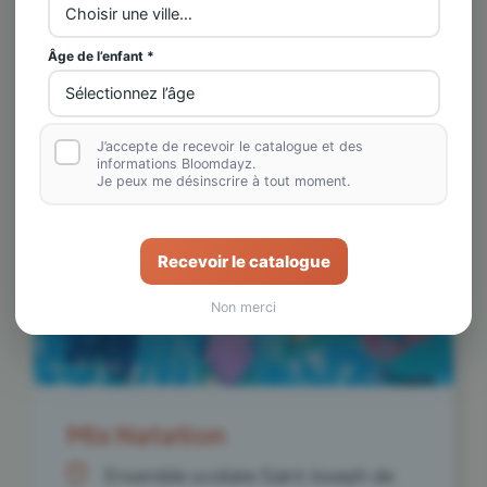
Âge de l’enfant *
J’accepte de recevoir le catalogue et des
informations Bloomdayz.
Je peux me désinscrire à tout moment.
Recevoir le catalogue
Non merci
6 - 9 ans
Mix Natation
Ensemble scolaire Saint Joseph de